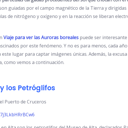
son guiadas por el campo magnético de la Tierra y dirigidas h
as de nitrógeno y oxígeno y en la reacción se liberan elect
un
Viaje para ver las Auroras boreales
puede ser interesante 
fascinados por este fenómeno. Y no es para menos, cada añ
n este lugar para captar imágenes únicas. Además, la excusa 
a, como vemos a continuación.
 y los Petróglifos
el Puerto de Cruceros
bG7j3LkbHRrBCw6
r en Alta son los petroglifos del Museo de Alta, declarados