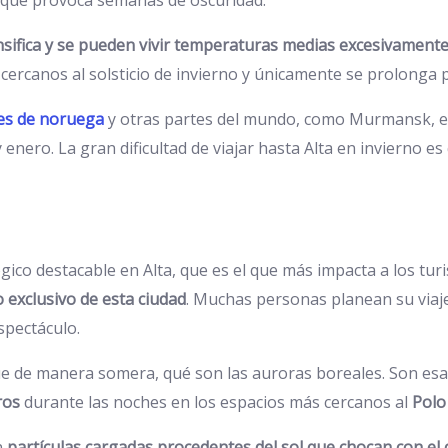
tensifica y se pueden vivir temperaturas medias excesivament
s cercanos al solsticio de invierno y únicamente se prolonga 
es de noruega
y otras partes del mundo, como Murmansk, en R
y enero. La gran dificultad de viajar hasta Alta en invierno e
co destacable en Alta, que es el que más impacta a los turi
o exclusivo de esta ciudad
. Muchas personas planean su viaje
spectáculo.
 de manera somera, qué son las auroras boreales. Son es
ros
durante las noches en los espacios más cercanos al
Polo
n
partículas cargadas procedentes del sol que chocan con el