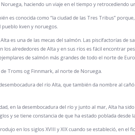
oruega, haciendo un viaje en el tiempo y retrocediendo u
ién es conocida como “la ciudad de las Tres Tribus” porque, h
l pueblo kven y noruegos.
, Alta es una de las mecas del salmón. Las piscifactorías de
 los alrededores de Alta y en sus ríos es fácil encontrar pe
 ejemplares de salmón más grandes de todo el norte de Euro
n de Troms og Finnmark, al norte de Noruega.
a desembocadura del río Alta, que también da nombre al ca
iudad, en la desembocadura del río y junto al mar, Alta ha si
iglos y se tiene constancia de que ha estado poblada desde l
rodujo en los siglos XVIII y XIX cuando se estableció, en el f