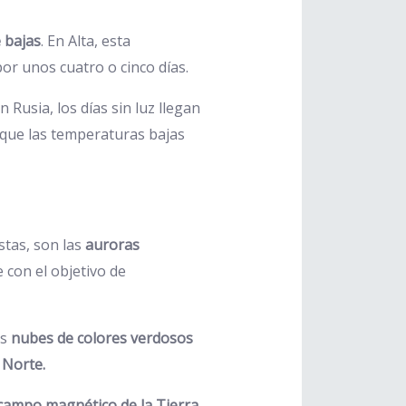
e bajas
. En Alta, esta
por unos cuatro o cinco días.
usia, los días sin luz llegan
s que las temperaturas bajas
stas, son las
auroras
 con el objetivo de
as
nubes de colores verdosos
 Norte.
 campo magnético de la Tierra
.