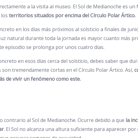
irectamente a la visita al museo. El Sol de Medianoche es 
 los
territorios situados por encima del Círculo Polar Ártico.
creto en los días más próximos al solsticio a finales de juni
 luz natural durante toda la jornada es mayor cuanto más pr
ste episodio se prolonga por unos cuatro días.
oncreto en esos días cerca del solsticio, debes saber que d
 son tremendamente cortas en el Círculo Polar Ártico. Así,
c
ás de vivir un fenómeno como este.
o contrario al Sol de Medianoche. Ocurre debido a que
la in
ar
. El Sol no alcanza una altura suficiente para aparecer po
o que provoca semanas de oscuridad.