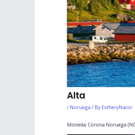
Alta
/
Noruega
/ By
EstheryNacor
Moneda: Corona Noruega (NOK)